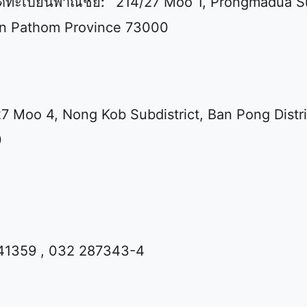
จดทะเบียนพาณิชย์:
214/27 Moo 1, Prongmadua Su
hon Pathom Province 73000
27 Moo 4, Nong Kob Subdistrict, Ban Pong Distri
0
41359 , 032 287343-4