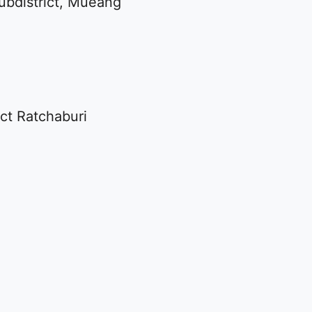
bdistrict, Mueang
ct Ratchaburi