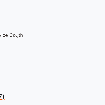
vice Co.,th
7)